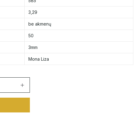
585
3,29
be akmenų
50
3mm
Mona Liza