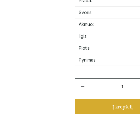
Praba:
Svoris:
Akmuo:
Ilgis:
Plotis:
Pynimas:
produkto
kiekis:
Auksinė
grandinėlė
Į krepšelį
"Mona
Liza"
50
cm