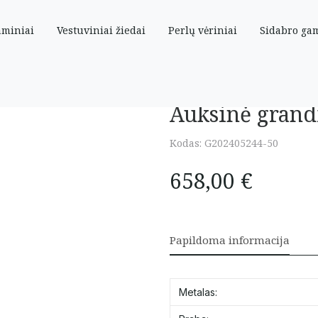
aminiai
Vestuviniai žiedai
Perlų vėriniai
Sidabro ga
Auksinė grand
Kodas:
G202405244-50
658,00
€
Papildoma informacija
Metalas: