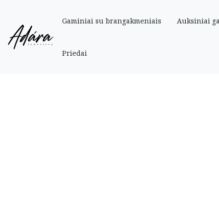
Gaminiai su brangakmeniais
Auksiniai g
Pradinis
»
Parduotuve
»
Auksiniai
»
Auksinė grandinėlė „Mona Liza” 50 cm
Priedai