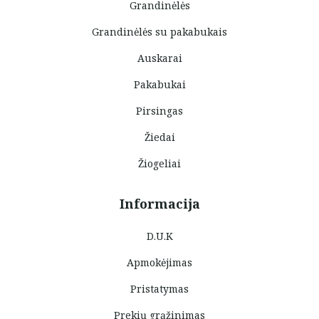
Grandinėlės
Grandinėlės su pakabukais
Auskarai
Pakabukai
Pirsingas
Žiedai
Žiogeliai
Informacija
D.U.K
Apmokėjimas
Pristatymas
Prekių grąžinimas