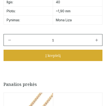
Ilgis:
40
Plotis:
~1,90 mm
Pynimas:
Mona Liza
produkto
kiekis:
Nepūsto
aukso
Į krepšelį
Auksinė
grandinėlė
"Mona
Liza"
40
cm
Panašios prekės