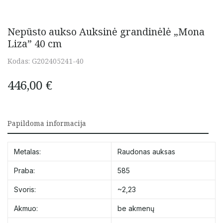
Nepūsto aukso Auksinė grandinėlė „Mona
Liza” 40 cm
Kodas:
G202405241-40
446,00
€
Papildoma informacija
Metalas:
Raudonas auksas
Praba:
585
Svoris:
~2,23
Akmuo:
be akmenų