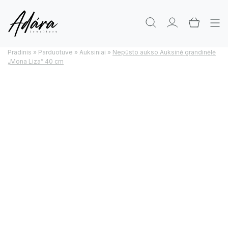
Pradinis
»
Parduotuve
»
Auksiniai
»
Nepūsto aukso Auksinė grandinėlė
„Mona Liza” 40 cm