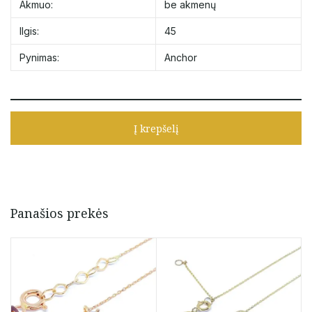
Akmuo:
be akmenų
Ilgis:
45
Pynimas:
Anchor
Į krepšelį
Panašios prekės