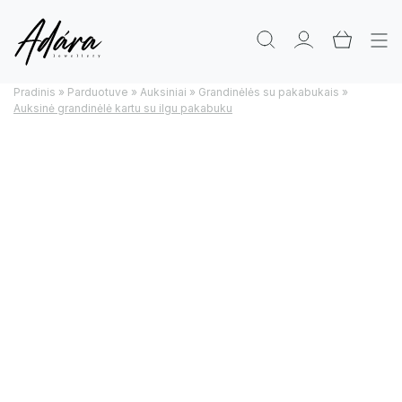
Pradinis
»
Parduotuve
»
Auksiniai
»
Grandinėlės su pakabukais
»
Auksinė grandinėlė kartu su ilgu pakabuku