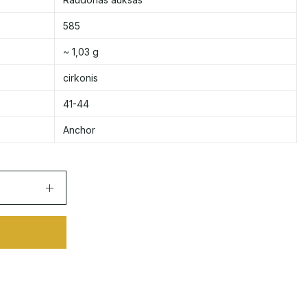
585
~ 1,03 g
cirkonis
41-44
Anchor
ė