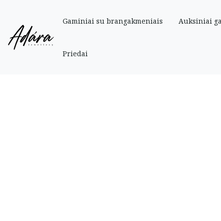
Gaminiai su brangakmeniais
Auksiniai g
Pradinis
»
Parduotuve
»
Auksiniai
»
Grandinėlės su pakabukais
»
Minimalis
Priedai