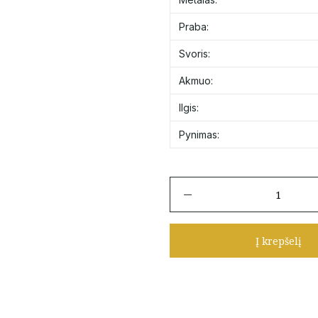
Praba:
Svoris:
Akmuo:
Ilgis:
Pynimas:
produkto
kiekis:
Minimalistinėrandinėl
su
Į krepšelį
pakabuku
su
juodu
cirkoniu
41-