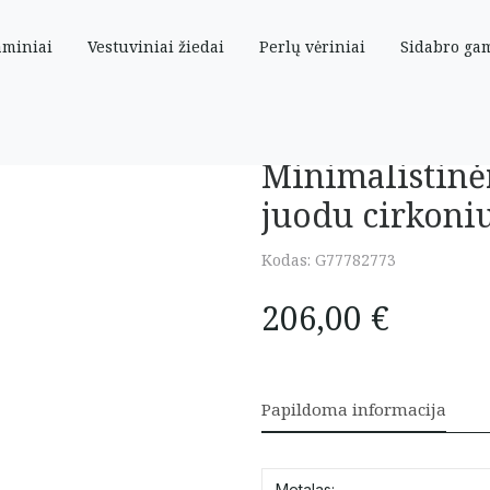
aminiai
Vestuviniai žiedai
Perlų vėriniai
Sidabro ga
tinėrandinėlė su pakabuku su juodu cirkoniu 41-44 cm
Minimalistinė
juodu cirkoni
Kodas:
G77782773
206,00
€
Papildoma informacija
Metalas: