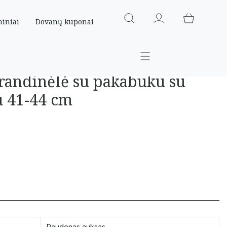
miniai
Dovanų kuponai
randinėlė su pakabuku su
u 41-44 cm
Raudonas auksas