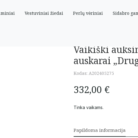
aminiai
Vestuviniai žiedai
Perlų vėriniai
Sidabro ga
skarai „Drugeliai” su spalvotais cirkoniais
Vaikiški auksi
auskarai „Drug
Kodas:
A202405275
332,00
€
Tinka vaikams.
Papildoma informacija