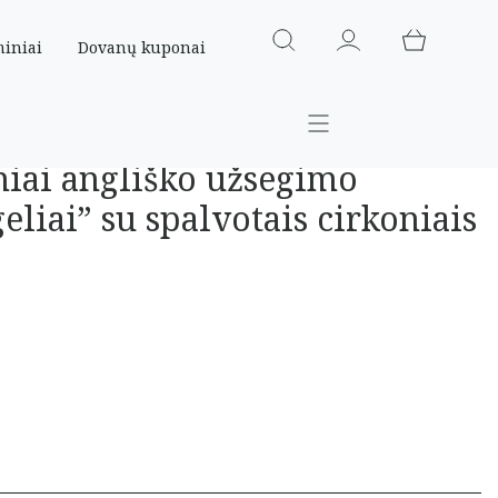
miniai
Dovanų kuponai
niai angliško užsegimo
eliai” su spalvotais cirkoniais