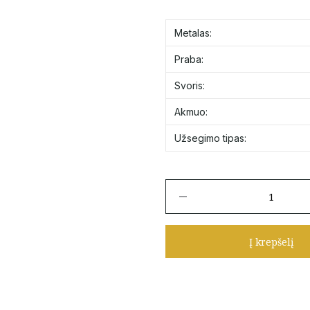
Metalas:
Praba:
Svoris:
Akmuo:
Užsegimo tipas:
produkto
kiekis:
Vaikiški
auksiniai
Į krepšelį
angliško
užsegimo
auskarai
"Drugeliai"
su