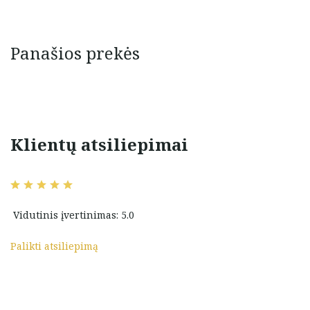
Panašios prekės
Klientų atsiliepimai
i iš aukso ir jų
Super malonus aptarnavimas,
enduočiau.
kokybiški papuošalai, Ačiū Jums
niene
Ana Lotočka
Vidutinis įvertinimas: 5.0
Palikti atsiliepimą