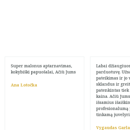
Labai džiaugiuosi atradęs šią
Nuoširdus AČIŪ u
parduotuvę. Užsakymo
Taip netikėta ir 
pateikimas ir jo vykdymas
malonu
sklandus ir greitas. Esu
Jūsų parduotuvė
patenkintas tiek kokybe, tiek
ką įsigyti,nes da
kaina. Ačiū Jums, Marija, už
išskirtinių papu
išsamius išaiškinimus ir
Kuo didžiausios
profesionalumą parenkant
tinkamą juvelyrinį dirbinį.
Tik Indre
Vygaudas Garla