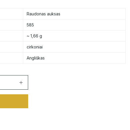
Raudonas auksas
585
~ 1,66 g
cirkoniai
Angliškas