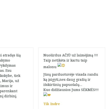
ž laimėjimą !!!
Labai ačiū! Gautais auskariukais
kartu taip
esu labai patenkinta
je visada randu
Gabija La
ug gražių ir
ošalų…
 Jums SĖKMĖS!!!