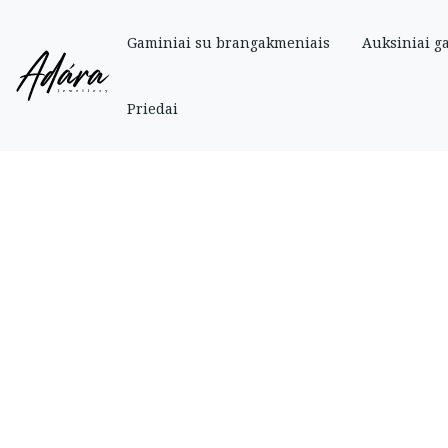
Gaminiai su brangakmeniais
Auksiniai g
Pradinis
»
Parduotuve
»
Auksiniai
»
Vaikiški auksiniai angliško užsegimo au
Priedai