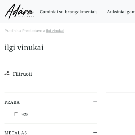
Gaminiai su brangakmeniais
Auksiniai gam
Pradinis
»
Parduotuve
»
ilgi vinukai
ilgi vinukai
Filtruoti
PRABA
925
METALAS