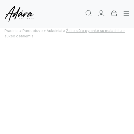
Pradinis
»
Parduotuve
»
Auksiniai
»
Žalio siūlo pyrankė su malachitu ir
aukso detalėmis