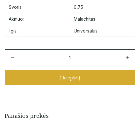
Svoris:
0,75
Akmuo:
Malachitas
Ilgis:
Universalus
produkto
kiekis:
Žalio
siūlo
Į krepšelį
pyrankė
su
malachitu
ir
aukso
detalėmis
Panašios prekės