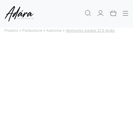
Pradinis
»
Parduotuve
»
Auksiniai
»
Vestuvinis žiedas 22.5 dydis