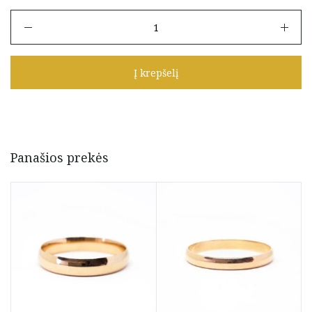
produkto
kiekis:
Vestuvinis
žiedas
Į krepšelį
22.5
dydis
Panašios prekės