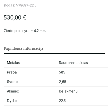
Kodas:
V78687-22.5
530,00
€
Žiedo plotis yra ~ 4.2 mm.
Papildoma informacija
Metalas:
Raudonas auksas
Praba:
585
Svoris:
2,65
Akmuo:
be akmenų
Dydis:
22.5