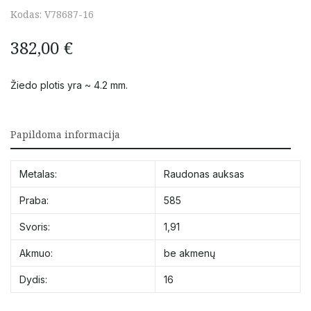
Kodas:
V78687-16
382,00
€
Žiedo plotis yra ~ 4.2 mm.
Papildoma informacija
Metalas:
Raudonas auksas
Praba:
585
Svoris:
1,91
Akmuo:
be akmenų
Dydis:
16