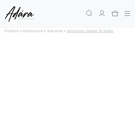
Pradinis
»
Parduotuve
»
Auksiniai
»
Vestuvinis žiedas 16 dydis