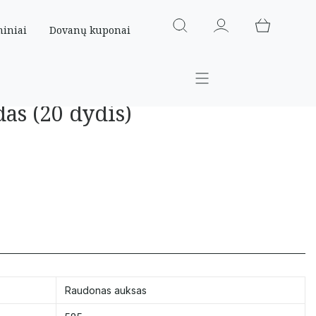
miniai
Dovanų kuponai
das (20 dydis)
Raudonas auksas