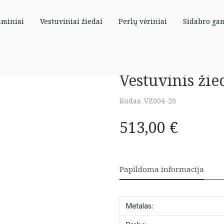
aminiai
Vestuviniai žiedai
Perlų vėriniai
Sidabro ga
Vestuvinis žie
Kodas:
VZ004-20
513,00
€
Papildoma informacija
Metalas: