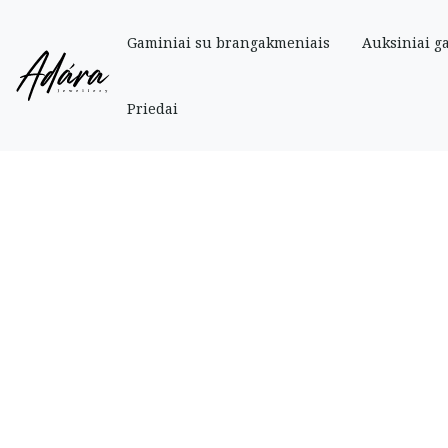
Gaminiai su brangakmeniais
Auksiniai g
Pradinis
»
Parduotuve
»
Vestuviniai žiedai
»
Vestuvinis žiedas (20 dydis)
Priedai