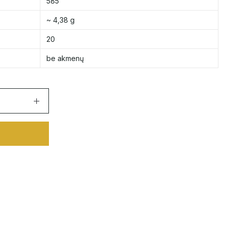
585
~ 4,38 g
20
be akmenų