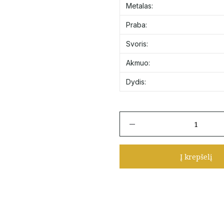
Metalas:
Praba:
Svoris:
Akmuo:
Dydis:
produkto
kiekis:
Vestuvinis
žiedas
Į krepšelį
20.5
dydis