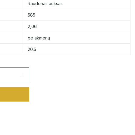
Raudonas auksas
585
2,06
be akmenų
20.5