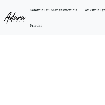
Gaminiai su brangakmeniais
Auksiniai g
Pradinis
»
Parduotuve
»
Auksiniai
»
Vestuvinis žiedas 20.5 dydis
Priedai