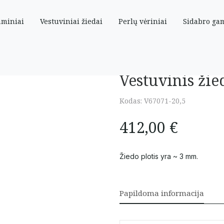
aminiai
Vestuviniai žiedai
Perlų vėriniai
Sidabro ga
Vestuvinis žie
Kodas:
V67071-20,5
412,00
€
Žiedo plotis yra ~ 3 mm.
Papildoma informacija