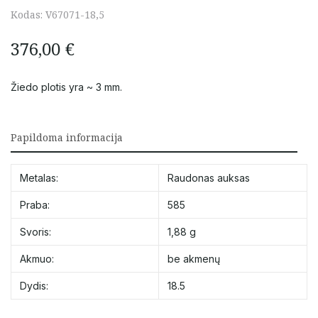
Kodas:
V67071-18,5
376,00
€
Žiedo plotis yra ~ 3 mm.
Papildoma informacija
Metalas:
Raudonas auksas
Praba:
585
Svoris:
1,88 g
Akmuo:
be akmenų
Dydis:
18.5