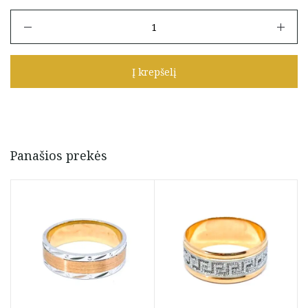
produkto
kiekis:
Vestuvinis
žiedas
Į krepšelį
18.5
dydis
Panašios prekės