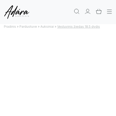
Pradinis
»
Parduotuve
»
Auksiniai
»
Vestuvinis žiedas 18.5 dydis