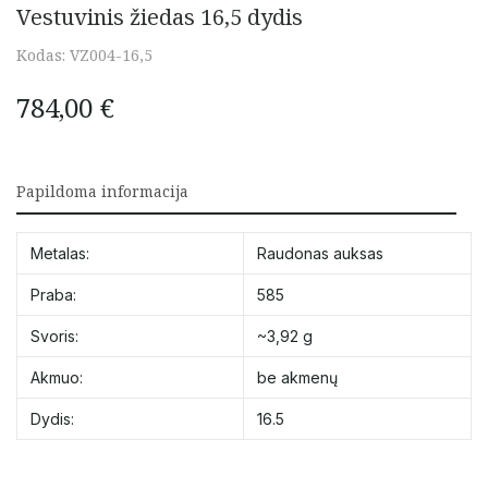
Vestuvinis žiedas 16,5 dydis
Kodas:
VZ004-16,5
784,00
€
Papildoma informacija
Metalas:
Raudonas auksas
Praba:
585
Svoris:
~3,92 g
Akmuo:
be akmenų
Dydis:
16.5