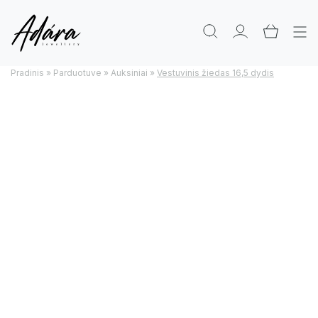
Pradinis
»
Parduotuve
»
Auksiniai
»
Vestuvinis žiedas 16,5 dydis