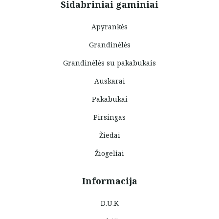
Sidabriniai gaminiai
Apyrankės
Grandinėlės
Grandinėlės su pakabukais
Auskarai
Pakabukai
Pirsingas
Žiedai
Žiogeliai
Informacija
D.U.K