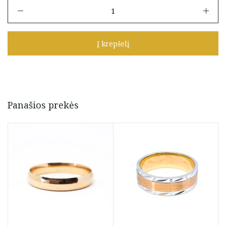
produkto
kiekis:
Vestunis
žiedas
Į krepšelį
20,5
dydis
Panašios prekės