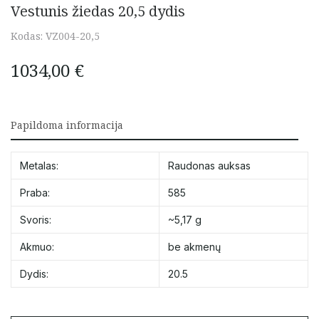
Vestunis žiedas 20,5 dydis
Kodas:
VZ004-20,5
1034,00
€
Papildoma informacija
Metalas:
Raudonas auksas
Praba:
585
Svoris:
~5,17 g
Akmuo:
be akmenų
Dydis:
20.5