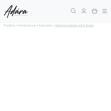
Pradinis
»
Parduotuve
»
Auksiniai
»
Vestunis žiedas 20,5 dydis