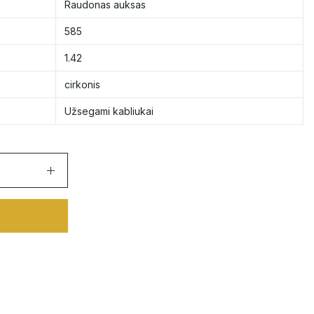
Raudonas auksas
585
1.42
cirkonis
Užsegami kabliukai