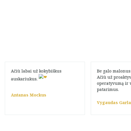
Ačiū labai už kokybiškus
Be galo malonus
Ačiū už proakty
auskariukus.
operatyvumą ir 
patarimus.
Antanas Mockus
Vygaudas Garl