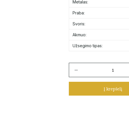
Metalas:
Praba:
Svoris:
Akmuo:
Užsegimo tipas:
produkto
kiekis:
Vaikiški
auksiniai
Į krepšelį
auskarai
„Pelėdos“
su
rožiniu
cirkoniu