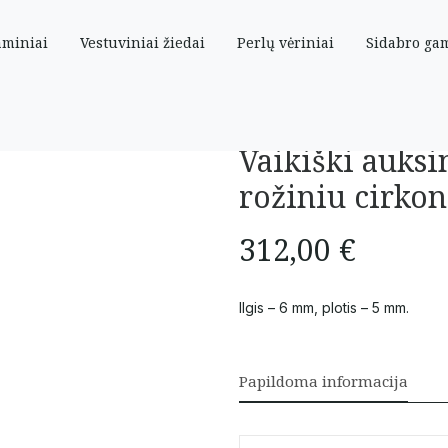
aminiai
Vestuviniai žiedai
Perlų vėriniai
Sidabro ga
 rožiniu cirkoniu
Vaikiški auksi
rožiniu cirkon
312,00
€
Ilgis – 6 mm, plotis – 5 mm.
Papildoma informacija