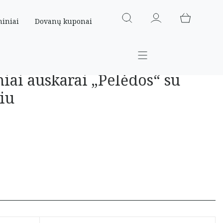
miniai
Dovanų kuponai
niai auskarai „Pelėdos“ su
iu