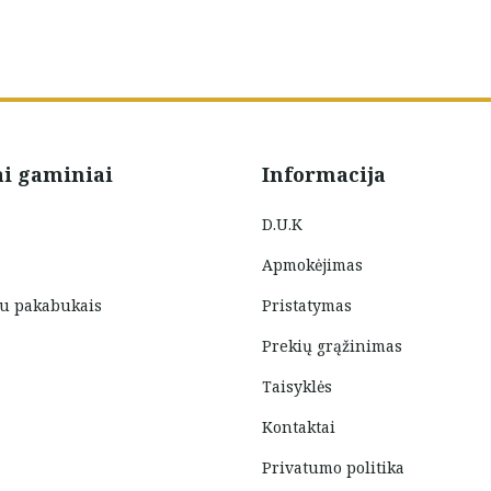
ai gaminiai
Informacija
D.U.K
Apmokėjimas
su pakabukais
Pristatymas
Prekių grąžinimas
Taisyklės
Kontaktai
Privatumo politika