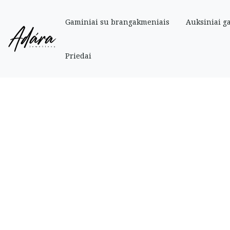
Gaminiai su brangakmeniais
Auksiniai g
Pradinis
»
Parduotuve
»
Auksiniai
»
Vaikiški auksiniai auskarai „Pelėdos“ su
Priedai