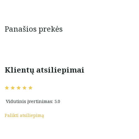
Panašios prekės
Klientų atsiliepimai
ir rūpestingas
prekė atitiko visus lūkesčius ir
 prekę gavau
dar daugiau
nėlė su pakabuku
komenduoju! ️
Dorota Malachovska
Vidutinis įvertinimas: 5.0
Palikti atsiliepimą