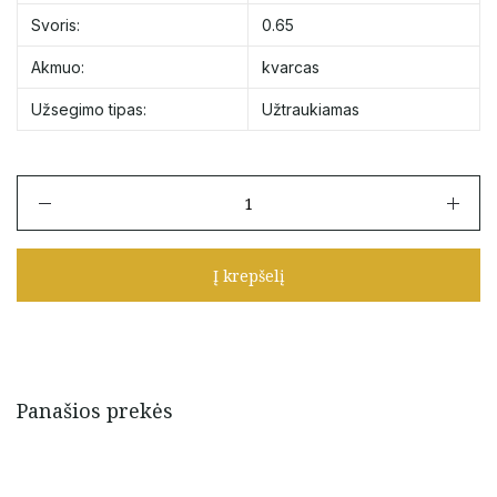
Svoris:
0.65
Akmuo:
kvarcas
Užsegimo tipas:
Užtraukiamas
produkto
kiekis:
Užtraukiama
apyrankė
Į krepšelį
su
kvarcu
ir
aukso
detalėmis
Panašios prekės