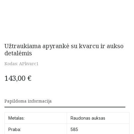
Užtraukiama apyrankė su kvarcu ir aukso
detalėmis
Kodas:
APkvarc1
143,00
€
Papildoma informacija
Metalas:
Raudonas auksas
Praba:
585