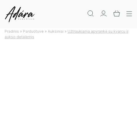
Pradinis
»
Parduotuve
»
Auksiniai
»
Užtraukiama apyrankė su kvarcu ir
aukso detalėmis