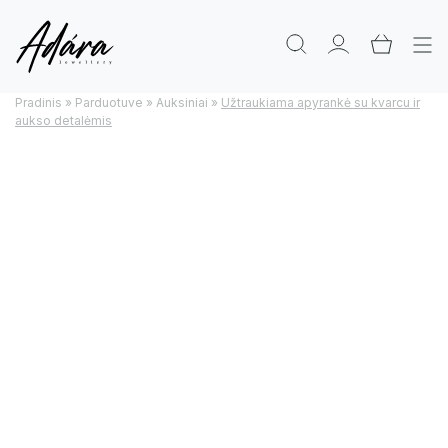
Pradinis
»
Parduotuve
»
Auksiniai
»
Užtraukiama apyrankė su kvarcu ir
aukso detalėmis