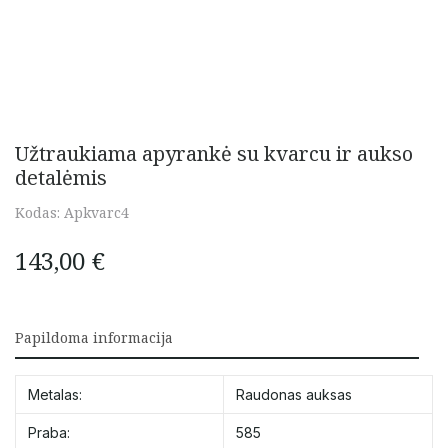
Užtraukiama apyrankė su kvarcu ir aukso
detalėmis
Kodas:
Apkvarc4
143,00
€
Papildoma informacija
Metalas:
Raudonas auksas
Praba:
585