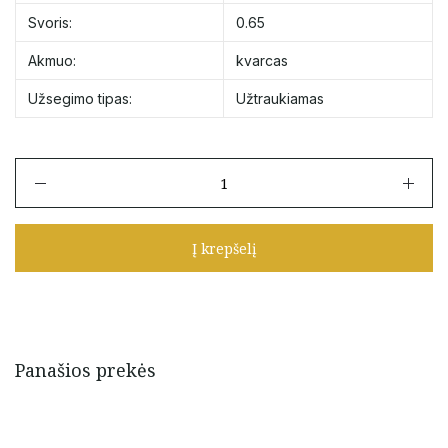
Svoris:
0.65
Akmuo:
kvarcas
Užsegimo tipas:
Užtraukiamas
produkto
kiekis:
Užtraukiama
apyrankė
Į krepšelį
su
kvarcu
ir
aukso
detalėmis
Panašios prekės