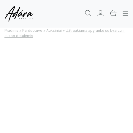
Pradinis
»
Parduotuve
»
Auksiniai
»
Užtraukiama apyrankė su kvarcu ir
aukso detalėmis