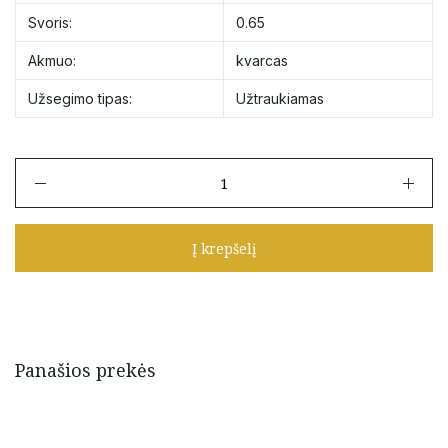
Svoris:
0.65
Akmuo:
kvarcas
Užsegimo tipas:
Užtraukiamas
produkto
kiekis:
Užtraukiama
apyrankė
Į krepšelį
su
kvarcu
ir
aukso
detalėmis
Panašios prekės