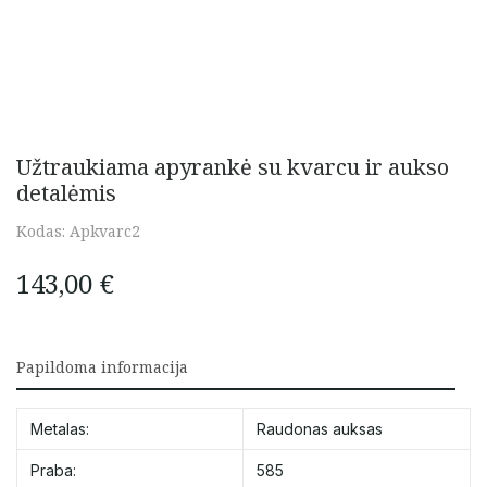
Užtraukiama apyrankė su kvarcu ir aukso
detalėmis
Kodas:
Apkvarc2
143,00
€
Papildoma informacija
Metalas:
Raudonas auksas
Praba:
585