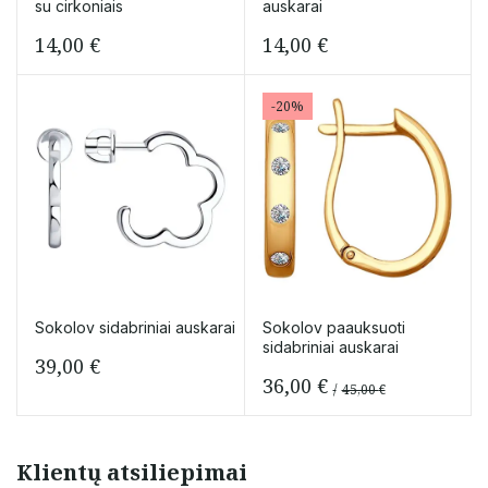
su cirkoniais
auskarai
14,00
€
14,00
€
-20%
Sokolov sidabriniai auskarai
Sokolov paauksuoti
sidabriniai auskarai
39,00
€
36,00
€
45,00
€
Original
Current
price
price
was:
is:
Klientų atsiliepimai
45,00 €.
36,00 €.