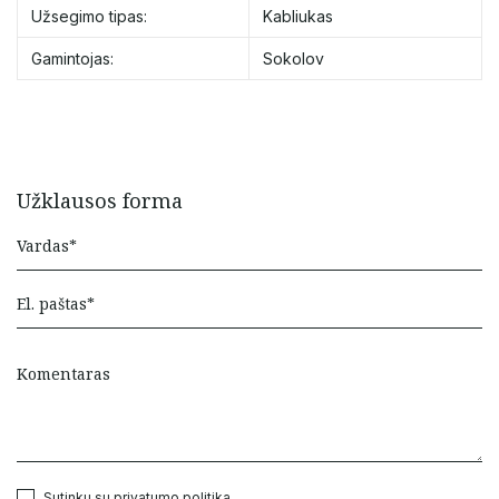
Užsegimo tipas:
Kabliukas
Gamintojas:
Sokolov
Užklausos forma
Sutinku su
privatumo politika