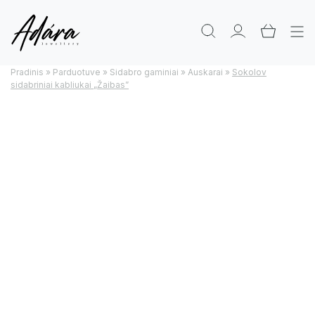
Pradinis
»
Parduotuve
»
Sidabro gaminiai
»
Auskarai
»
Sokolov
sidabriniai kabliukai „Žaibas”