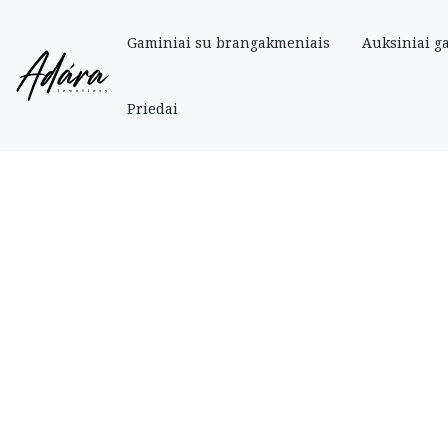
Gaminiai su brangakmeniais
Auksiniai g
Pradinis
»
Parduotuve
»
Sidabro gaminiai
»
Žiogeliai
»
Sokolov sidabrinė 
Priedai