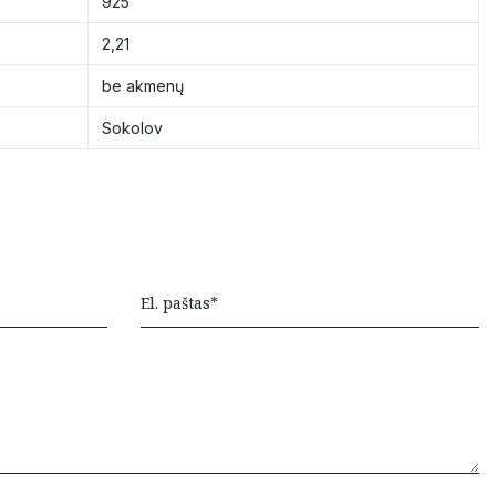
925
2,21
be akmenų
Sokolov