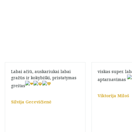
Labai ačiū, auskariukai labai
viskas super. la
gražūs ir kokybiški, pristatymas
aptarnavimas
greitas
Viktorija Miloš
Silvija Gecevičienė