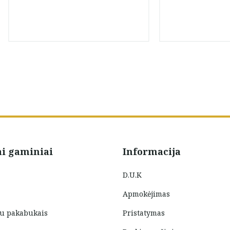
ai gaminiai
Informacija
D.U.K
Apmokėjimas
su pakabukais
Pristatymas