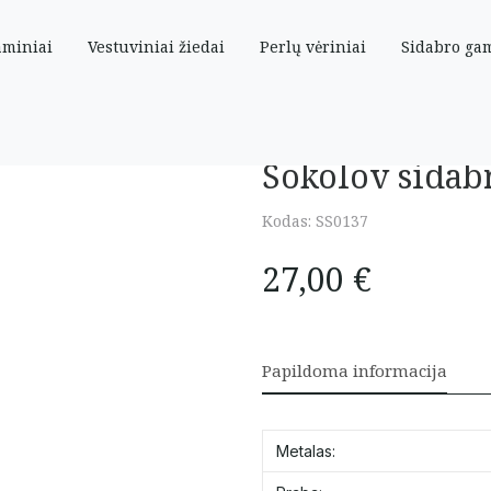
aminiai
Vestuviniai žiedai
Perlų vėriniai
Sidabro ga
sagė su pakabukais
Sokolov sidab
Kodas:
SS0137
27,00
€
Papildoma informacija
Metalas: