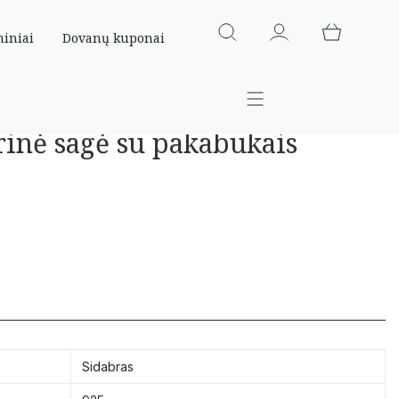
miniai
Dovanų kuponai
rinė sagė su pakabukais
Sidabras