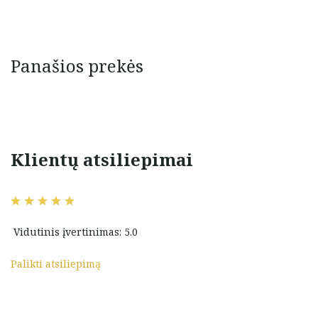
Panašios prekės
Klientų atsiliepimai
nuostabus
Puikus bendravimas,
i pirksiu tik pas
pristatymas ir prekė atitinkantį
. SĖKMĖS JUMS.
100 %
Vidutinis įvertinimas: 5.0
ienė
Ingrida Baliūnienė
Palikti atsiliepimą