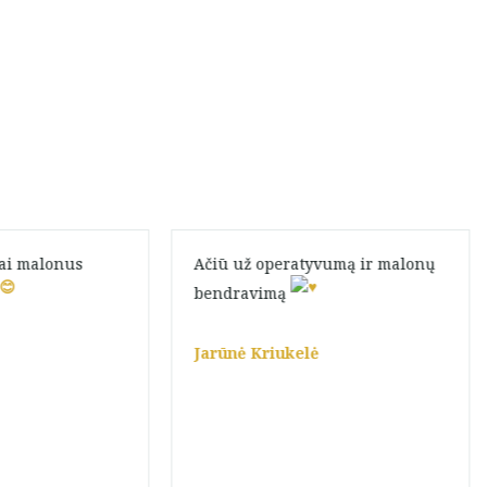
bai malonus
Ačiū už operatyvumą ir malonų
bendravimą
Jarūnė Kriukelė