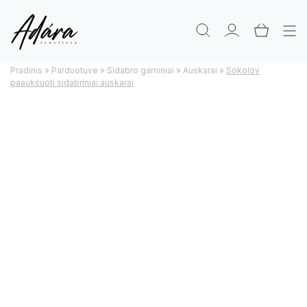
Pradinis
»
Parduotuve
»
Sidabro gaminiai
»
Auskarai
»
Sokolov
paauksuoti sidabriniai auskarai