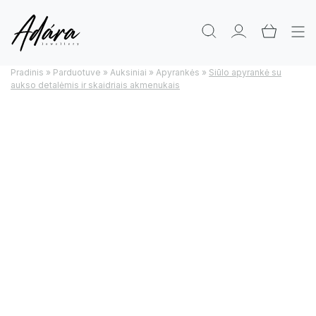
Pradinis
»
Parduotuve
»
Auksiniai
»
Apyrankės
»
Siūlo apyrankė su
aukso detalėmis ir skaidriais akmenukais