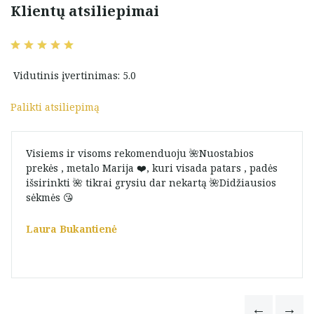
Klientų atsiliepimai
Vidutinis įvertinimas: 5.0
Palikti atsiliepimą
Visiems ir visoms rekomenduoju 🌺Nuostabios
prekės , metalo Marija ❤️, kuri visada patars , padės
išsirinkti 🌺 tikrai grysiu dar nekartą 🌺Didžiausios
sėkmės 😘
Laura Bukantienė