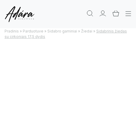
Pradinis
»
Parduotuve
»
Sidabro gaminiai
»
Žiedai
»
Sidabrinis žiedas
su cirkoniais 17,5 dydis