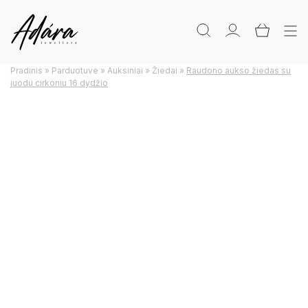
Pradinis
»
Parduotuve
»
Auksiniai
»
Žiedai
»
Raudono aukso žiedas su
juodu cirkoniu 16 dydžio