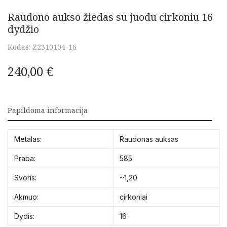
Raudono aukso žiedas su juodu cirkoniu 16
dydžio
Kodas:
Z2310104-16
240,00
€
Papildoma informacija
Metalas:
Raudonas auksas
Praba:
585
Svoris:
~1,20
Akmuo:
cirkoniai
Dydis:
16