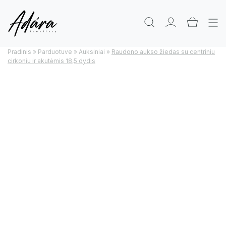
Pradinis
»
Parduotuve
»
Auksiniai
»
Raudono aukso žiedas su centriniu
cirkoniu ir akutėmis 18,5 dydis