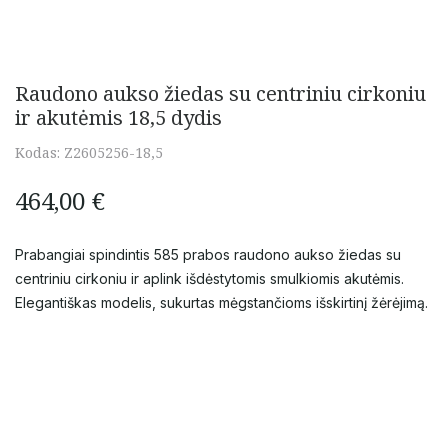
Raudono aukso žiedas su centriniu cirkoniu
ir akutėmis 18,5 dydis
Kodas:
Z2605256-18,5
464,00
€
Prabangiai spindintis 585 prabos raudono aukso žiedas su
centriniu cirkoniu ir aplink išdėstytomis smulkiomis akutėmis.
Elegantiškas modelis, sukurtas mėgstančioms išskirtinį žėrėjimą.