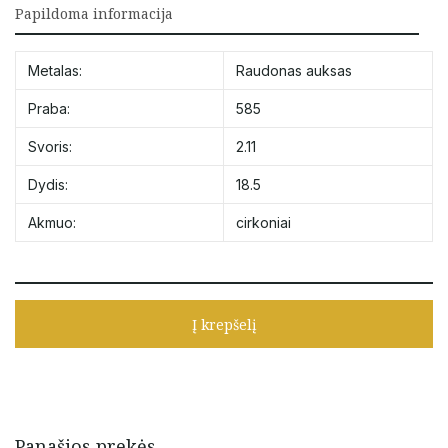
Papildoma informacija
Metalas:
Raudonas auksas
Praba:
585
Svoris:
2.11
Dydis:
18.5
Akmuo:
cirkoniai
Į krepšelį
Panašios prekės