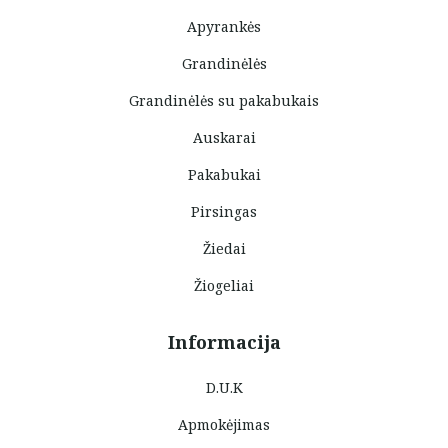
Apyrankės
Grandinėlės
Grandinėlės su pakabukais
Auskarai
Pakabukai
Pirsingas
Žiedai
Žiogeliai
Informacija
D.U.K
Apmokėjimas