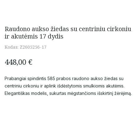
Raudono aukso žiedas su centriniu cirkoniu
ir akutėmis 17 dydis
Kodas:
Z2605256-17
448,00
€
Prabangiai spindintis 585 prabos raudono aukso žiedas su
centriniu cirkoniu ir aplink išdėstytomis smulkiomis akutėmis.
Elegantiškas modelis, sukurtas mėgstančioms išskirtinį žėrėjimą.