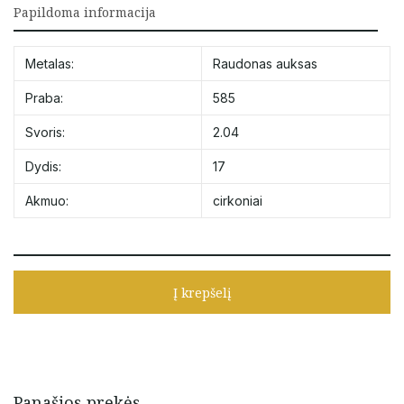
Papildoma informacija
Metalas:
Raudonas auksas
Praba:
585
Svoris:
2.04
Dydis:
17
Akmuo:
cirkoniai
Į krepšelį
Panašios prekės