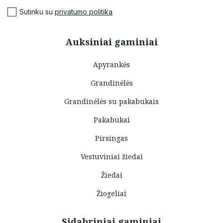
Sutinku su
privatumo politika
Auksiniai gaminiai
Apyrankės
Grandinėlės
Grandinėlės su pakabukais
Pakabukai
Pirsingas
Vestuviniai žiedai
Žiedai
Žiogeliai
Sidabriniai gaminiai