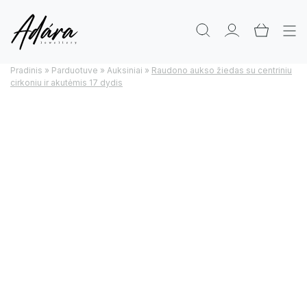
Pradinis
»
Parduotuve
»
Auksiniai
»
Raudono aukso žiedas su centriniu
cirkoniu ir akutėmis 17 dydis