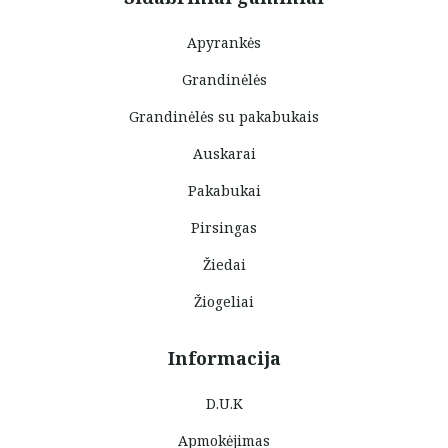
Apyrankės
Grandinėlės
Grandinėlės su pakabukais
Auskarai
Pakabukai
Pirsingas
Žiedai
Žiogeliai
Informacija
D.U.K
Apmokėjimas