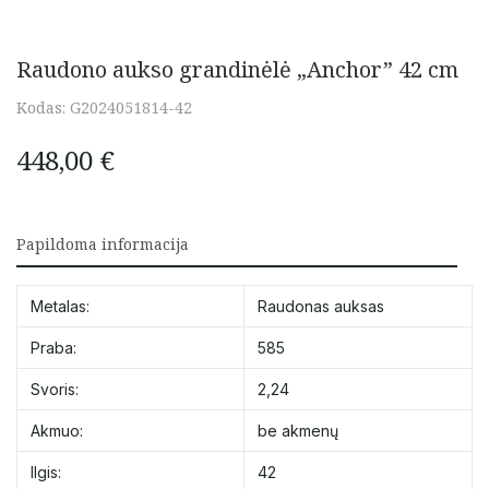
Raudono aukso grandinėlė „Anchor” 42 cm
Kodas:
G2024051814-42
448,00
€
Papildoma informacija
Metalas:
Raudonas auksas
Praba:
585
Svoris:
2,24
Akmuo:
be akmenų
Ilgis:
42