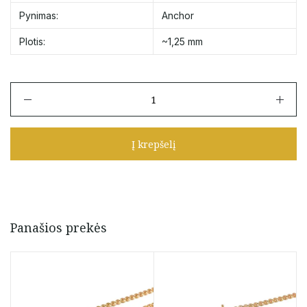
Pynimas:
Anchor
Plotis:
~1,25 mm
produkto
kiekis:
Raudono
aukso
Į krepšelį
grandinėlė
"Anchor"
42
cm
Panašios prekės