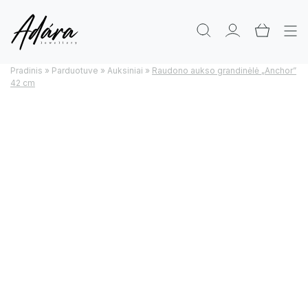
Pradinis
»
Parduotuve
»
Auksiniai
»
Raudono aukso grandinėlė „Anchor”
42 cm