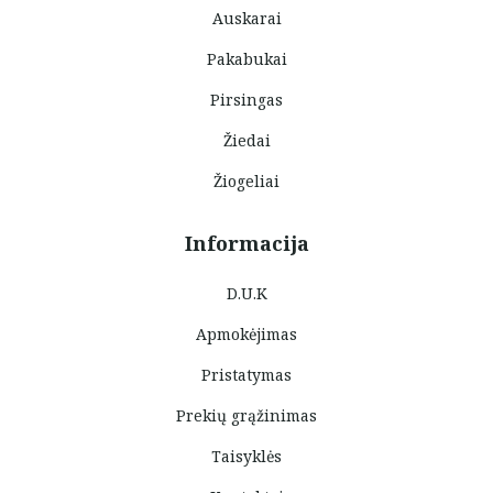
Auskarai
Pakabukai
Pirsingas
Žiedai
Žiogeliai
Informacija
D.U.K
Apmokėjimas
Pristatymas
Prekių grąžinimas
Taisyklės