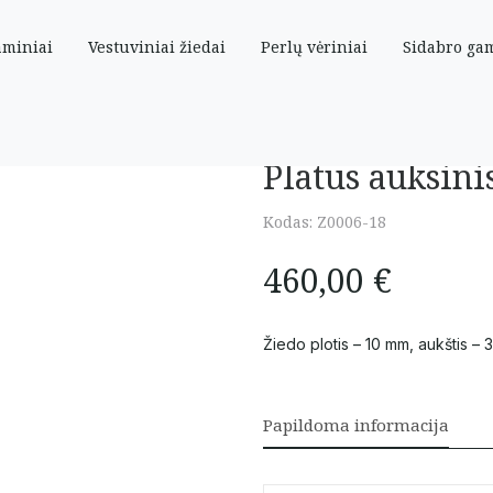
aminiai
Vestuviniai žiedai
Perlų vėriniai
Sidabro ga
oniais 18 dydis
Platus auksini
Kodas:
Z0006-18
460,00
€
Žiedo plotis – 10 mm, aukštis – 
Papildoma informacija