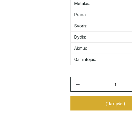
Metalas:
Praba:
Svoris:
Dydis:
Akmuo:
Gamintojas:
produkto
kiekis:
Platus
auksinis
Į krepšelį
žiedas
su
cirkoniais
18
dydis