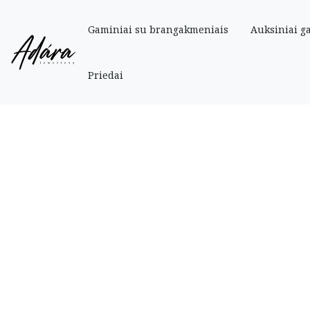
Gaminiai su brangakmeniais
Auksiniai g
Pradinis
»
Parduotuve
»
Auksiniai
»
Žiedai
»
Platus auksinis žiedas su cirk
Priedai