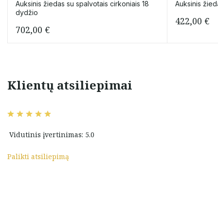
Auksinis žiedas su spalvotais cirkoniais 18
Auksinis žied
dydžio
422,00
€
702,00
€
Klientų atsiliepimai
 aptarnavimas,
Labai džiaugiuosi atradęs šią
ošalai, Ačiū Jums
parduotuvę. Užsakymo
pateikimas ir jo vykdymas
sklandus ir greitas. Esu
Vidutinis įvertinimas: 5.0
patenkintas tiek kokybe, tiek
kaina. Ačiū Jums, Marija, už
išsamius išaiškinimus ir
Palikti atsiliepimą
profesionalumą parenkant
tinkamą juvelyrinį dirbinį.
Vygaudas Garla