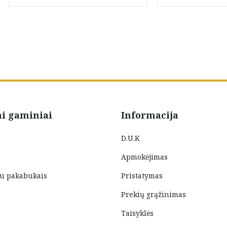
ai gaminiai
Informacija
D.U.K
Apmokėjimas
su pakabukais
Pristatymas
Prekių grąžinimas
Taisyklės