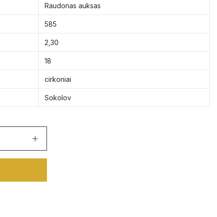
Raudonas auksas
585
2,30
18
cirkoniai
Sokolov