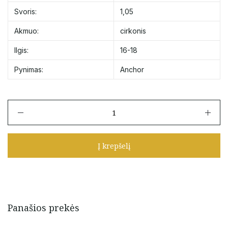
Svoris:
1,05
Akmuo:
cirkonis
Ilgis:
16-18
Pynimas:
Anchor
produkto
kiekis:
Minimalistinė
auksinė
Į krepšelį
apyrankė
su
žydru
cirkoniu
16-
18
Panašios prekės
cm