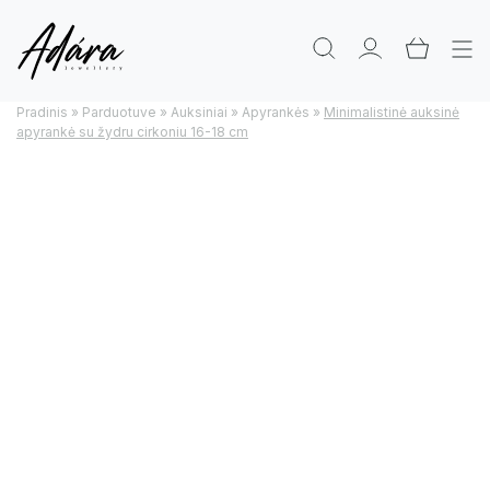
Pradinis
»
Parduotuve
»
Auksiniai
»
Apyrankės
»
Minimalistinė auksinė
apyrankė su žydru cirkoniu 16-18 cm