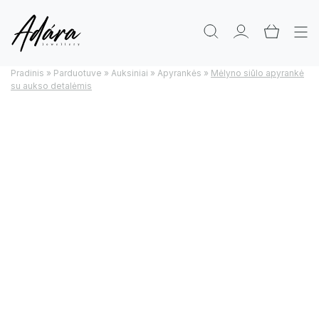
Pradinis
»
Parduotuve
»
Auksiniai
»
Apyrankės
»
Mėlyno siūlo apyrankė
su aukso detalėmis