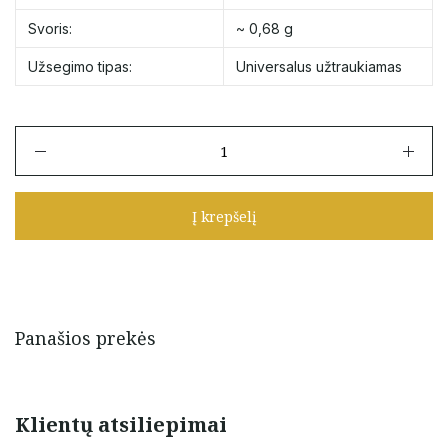
Svoris:
~ 0,68 g
Užsegimo tipas:
Universalus užtraukiamas
produkto
kiekis:
Mėlyno
siūlo
Į krepšelį
apyrankė
su
aukso
detalėmis
Panašios prekės
Klientų atsiliepimai