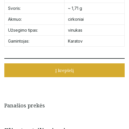
Svoris:
~ 1,71 g
Akmuo:
cirkoniai
Užsegimo tipas:
vinukas
Gamintojas:
Karatov
Į krepšelį
Panašios prekės