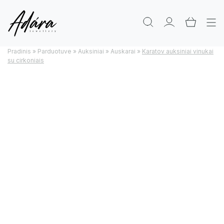
Pradinis
»
Parduotuve
»
Auksiniai
»
Auskarai
»
Karatov auksiniai vinukai
su cirkoniais