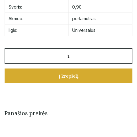
Svoris:
0,90
Akmuo:
perlamutras
Ilgis:
Universalus
produkto
kiekis:
Juodo
siūlo
Į krepšelį
apyrankė
su
perlamutru
ir
aukso
detalėmis
Panašios prekės