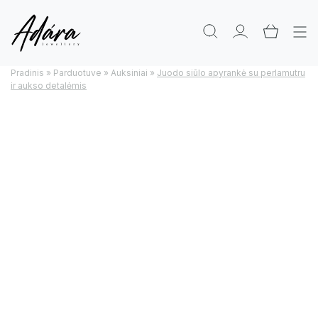
Pradinis
»
Parduotuve
»
Auksiniai
»
Juodo siūlo apyrankė su perlamutru
ir aukso detalėmis