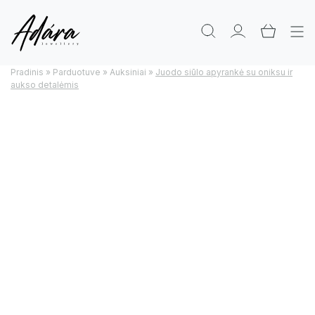
Pradinis
»
Parduotuve
»
Auksiniai
»
Juodo siūlo apyrankė su oniksu ir
aukso detalėmis