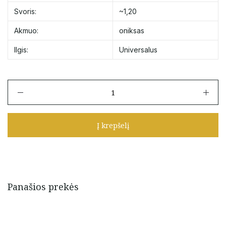
Svoris:
~1,20
Akmuo:
oniksas
Ilgis:
Universalus
produkto
kiekis:
Juodo
siūlo
Į krepšelį
apyrankė
su
oniksu
ir
aukso
detalėmis
Panašios prekės