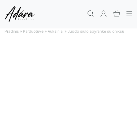
Pradinis
»
Parduotuve
»
Auksiniai
»
Juodo siūlo apyrankė su oniksu