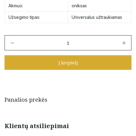
Akmuo:
oniksas
Užsegimo tipas:
Universalus užtraukiamas
produkto
kiekis:
Juodo
siūlo
Į krepšelį
apyrankė
su
oniksu
Panašios prekės
Klientų atsiliepimai