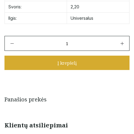
Svoris:
2,20
Ilgis:
Universalus
produkto
kiekis:
Juodo
siūlo
Į krepšelį
apyrankė
su
cirkoniais
ir
aukso
detalėmis
Panašios prekės
Klientų atsiliepimai