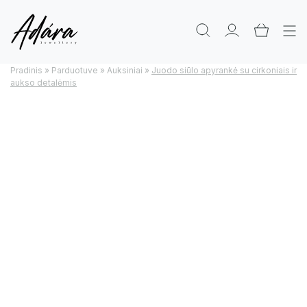
Pradinis
»
Parduotuve
»
Auksiniai
»
Juodo siūlo apyrankė su cirkoniais ir
aukso detalėmis