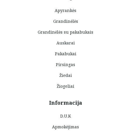
Apyrankės
Grandinėlės
Grandinėlės su pakabukais
Auskarai
Pakabukai
Pirsingas
Žiedai
Žiogeliai
Informacija
D.U.K
Apmokėjimas