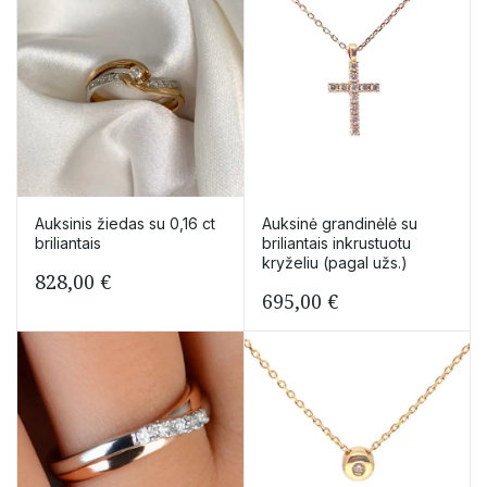
Auksinis žiedas su 0,16 ct
Auksinė grandinėlė su
briliantais
briliantais inkrustuotu
kryželiu (pagal užs.)
828,00
€
695,00
€