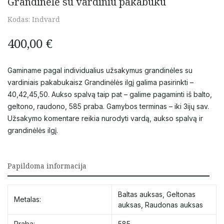
Grandinėlė su vardiniu pakabuku
Kodas:
Indvard
400,00
€
Gaminame pagal individualius užsakymus grandinėles su
vardiniais pakabukaisz Grandinėlės ilgį galima pasirinkti –
40,42,45,50. Aukso spalvą taip pat – galime pagaminti iš balto,
geltono, raudono, 585 praba. Gamybos terminas – iki 3ijų sav.
Užsakymo komentare reikia nurodyti vardą, aukso spalvą ir
grandinėlės ilgį.
Papildoma informacija
Baltas auksas
,
Geltonas
Metalas:
auksas
,
Raudonas auksas
Praba:
585