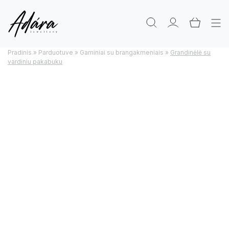
Pradinis
»
Parduotuve
»
Gaminiai su brangakmeniais
»
Grandinėlė su
vardiniu pakabuku