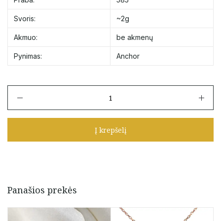
Svoris:
~2g
Akmuo:
be akmenų
Pynimas:
Anchor
produkto
kiekis:
Grandinėlė
su
Į krepšelį
vardiniu
pakabuku
Panašios prekės