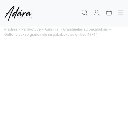
Pradinis
»
Parduotuve
»
Auksiniai
»
Grandinėlės su pakabukais
»
Geltono aukso grandinėlė su pakabuku su oniksu 42-44