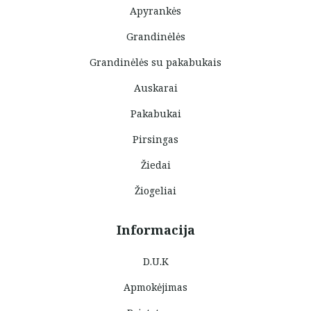
Apyrankės
Grandinėlės
Grandinėlės su pakabukais
Auskarai
Pakabukai
Pirsingas
Žiedai
Žiogeliai
Informacija
D.U.K
Apmokėjimas