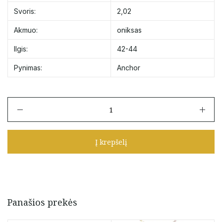
Svoris:
2,02
Akmuo:
oniksas
Ilgis:
42-44
Pynimas:
Anchor
produkto
kiekis:
Geltono
aukso
Į krepšelį
grandinėlė
su
pakabuku
su
oniksu
42-
Panašios prekės
44