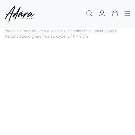
Pradinis
»
Parduotuve
»
Auksiniai
»
Grandinėlės su pakabukais
»
Geltono aukso grandinėlė su kryželiu 40-42 cm