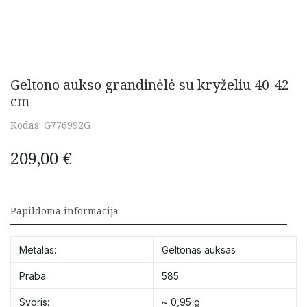
Geltono aukso grandinėlė su kryželiu 40-42
cm
Kodas:
G776992G
209,00
€
Papildoma informacija
Metalas:
Geltonas auksas
Praba:
585
Svoris:
~ 0,95 g