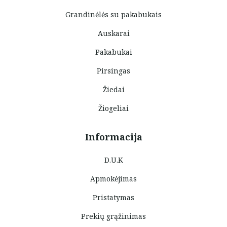
Grandinėlės su pakabukais
Auskarai
Pakabukai
Pirsingas
Žiedai
Žiogeliai
Informacija
D.U.K
Apmokėjimas
Pristatymas
Prekių grąžinimas