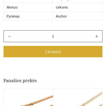
Akmuo:
cirkonis
Pynimas:
Anchor
produkto
kiekis:
Geltono
aukso
Į krepšelį
grandinėlė
su
cirkoniu
40
-
44
Panašios prekės
cm