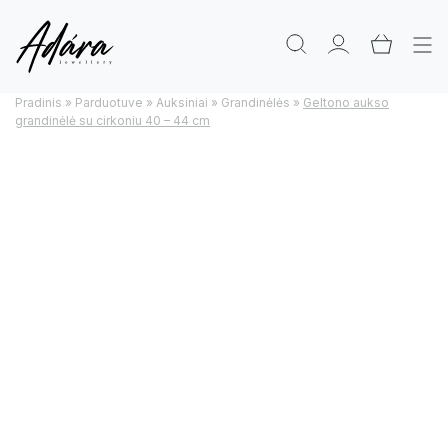
Pradinis
»
Parduotuve
»
Auksiniai
»
Grandinėlės
»
Geltono aukso
grandinėlė su cirkoniu 40 – 44 cm