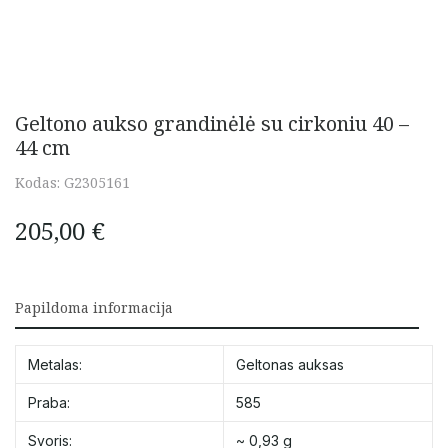
Geltono aukso grandinėlė su cirkoniu 40 –
44 cm
Kodas:
G2305161
205,00
€
Papildoma informacija
Metalas:
Geltonas auksas
Praba:
585
Svoris:
~ 0,93 g