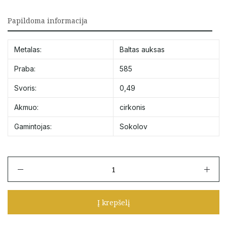
Papildoma informacija
Metalas:
Baltas auksas
Praba:
585
Svoris:
0,49
Akmuo:
cirkonis
Gamintojas:
Sokolov
produkto
kiekis:
Balto
aukso
Į krepšelį
pakabukas
su
cirkoniu