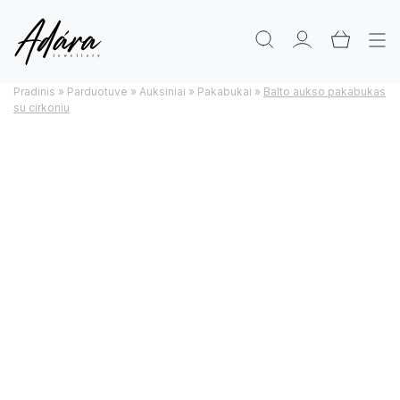
Pradinis
»
Parduotuve
»
Auksiniai
»
Pakabukai
»
Balto aukso pakabukas
su cirkoniu