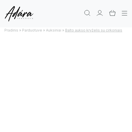
Pradinis
»
Parduotuve
»
Auksiniai
»
Balto aukso kryželis su cirkoniais