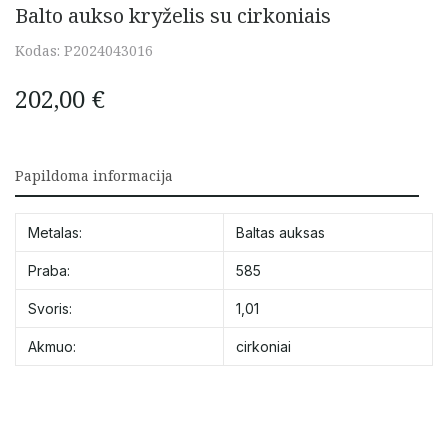
Balto aukso kryželis su cirkoniais
Kodas:
P2024043016
202,00
€
Papildoma informacija
Metalas:
Baltas auksas
Praba:
585
Svoris:
1,01
Akmuo:
cirkoniai