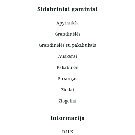
Sidabriniai gaminiai
Apyrankės
Grandinėlės
Grandinėlės su pakabukais
Auskarai
Pakabukai
Pirsingas
Žiedai
Žiogeliai
Informacija
D.U.K