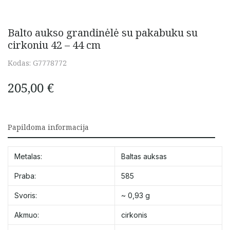
Balto aukso grandinėlė su pakabuku su
cirkoniu 42 – 44 cm
Kodas:
G7778772
205,00
€
Papildoma informacija
Metalas:
Baltas auksas
Praba:
585
Svoris:
~ 0,93 g
Akmuo:
cirkonis