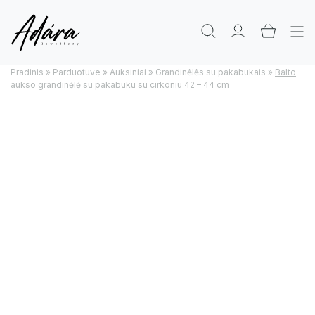
Pradinis
»
Parduotuve
»
Auksiniai
»
Grandinėlės su pakabukais
»
Balto
aukso grandinėlė su pakabuku su cirkoniu 42 – 44 cm