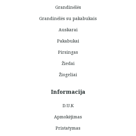
Grandinėlės
Grandinėlės su pakabukais
Auskarai
Pakabukai
Pirsingas
Žiedai
Žiogeliai
Informacija
D.U.K
Apmokėjimas
Pristatymas