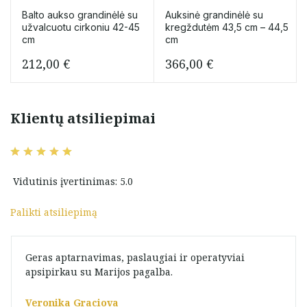
Balto aukso grandinėlė su
Auksinė grandinėlė su
užvalcuotu cirkoniu 42-45
kregždutėm 43,5 cm – 44,5
cm
cm
212,00
€
366,00
€
Klientų atsiliepimai
Vidutinis įvertinimas: 5.0
Palikti atsiliepimą
Geras aptarnavimas, paslaugiai ir operatyviai
apsipirkau su Marijos pagalba.
Veronika Graciova