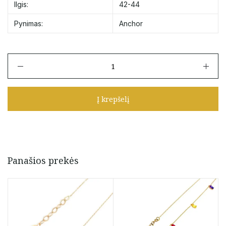
Ilgis:
42-44
Pynimas:
Anchor
produkto
kiekis:
Balto
aukso
Į krepšelį
grandinėlė
su
pakabuku
su
cirkoniu
42
Panašios prekės
-
44
cm