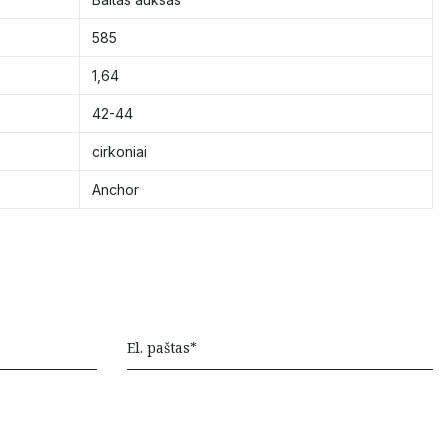
585
1,64
42-44
cirkoniai
Anchor