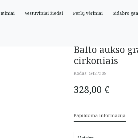
aminiai
Vestuviniai žiedai
Perlų vėriniai
Sidabro ga
so grandinėlė su kryželiu su cirkoniais
Balto aukso gr
cirkoniais
Kodas:
G427308
328,00
€
Papildoma informacija
Metalas: