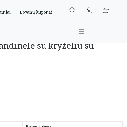
miniai
Dovanų kuponai
andinėlė su kryželiu su
Baltas auksas