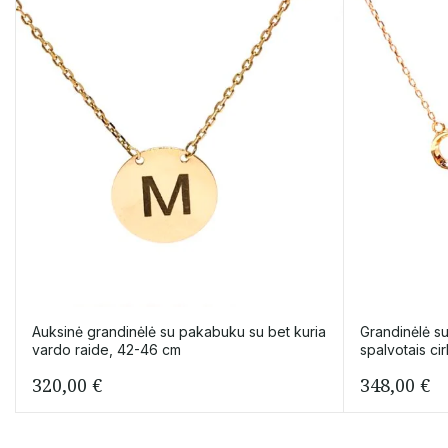
Auksinė grandinėlė su pakabuku su bet kuria
Grandinėlė s
vardo raide, 42-46 cm
spalvotais ci
320,00
€
348,00
€