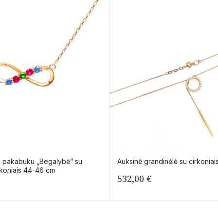
u pakabuku „Begalybė” su
Auksinė grandinėlė su cirkoniai
rkoniais 44-46 cm
532,00
€