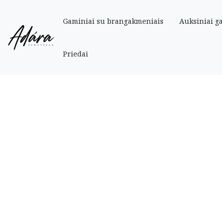
Gaminiai su brangakmeniais
Auksiniai g
Pradinis
»
Parduotuve
»
Auksiniai
»
Grandinėlės su pakabukais
»
Balto auk
Priedai