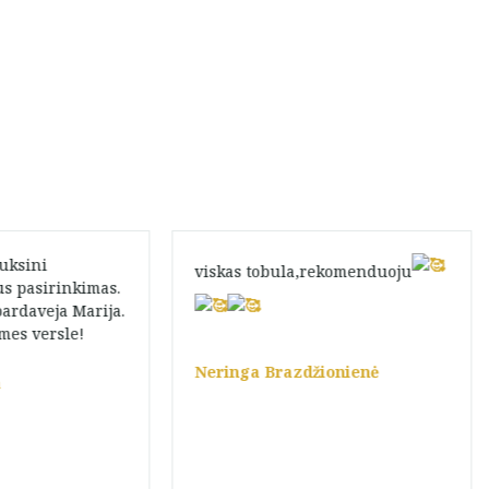
auksini
viskas tobula,rekomenduoju
us pasirinkimas.
pardaveja Marija.
mes versle!
Neringa Brazdžionienė
a