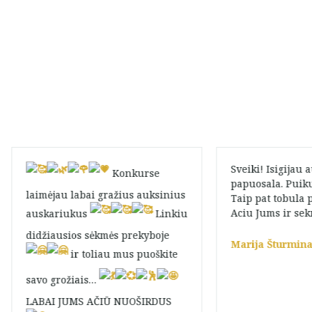
Sveiki! Isigijau 
Konkurse
papuosala. Puik
laimėjau labai gražius auksinius
Taip pat tobula 
Aciu Jums ir sek
auskariukus
Linkiu
didžiausios sėkmės prekyboje
Marija Šturmin
ir toliau mus puoškite
savo grožiais…
LABAI JUMS AČIŪ NUOŠIRDUS