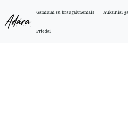
Gaminiai su brangakmeniais
Auksiniai g
Pradinis
»
Parduotuve
»
Auksiniai
»
Balto aukso apyrankė 17-19 cm
Priedai