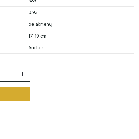
585
0.93
be akmenų
17-19 cm
Anchor