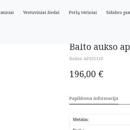
aminiai
Vestuviniai žiedai
Perlų vėriniai
Sidabro ga
Balto aukso a
Kodas:
AP251110
196,00
€
Papildoma informacija
Metalas: