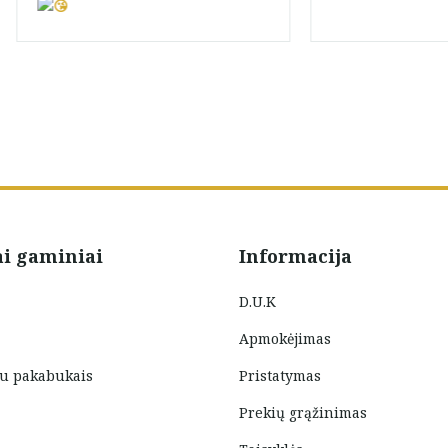
Diana Griausliene
ai gaminiai
Informacija
D.U.K
Apmokėjimas
su pakabukais
Pristatymas
Prekių grąžinimas