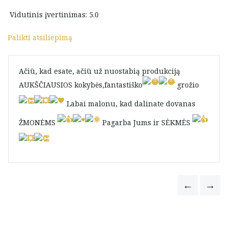
Vidutinis įvertinimas: 5.0
Palikti atsiliepimą
Ačiū, kad esate, ačiū už nuostabią produkciją
AUKŠČIAUSIOS kokybės,fantastiško
grožio
Labai malonu, kad dalinate dovanas
ŽMONĖMS
Pagarba Jums ir SĖKMĖS
Vida Zotkeviciene