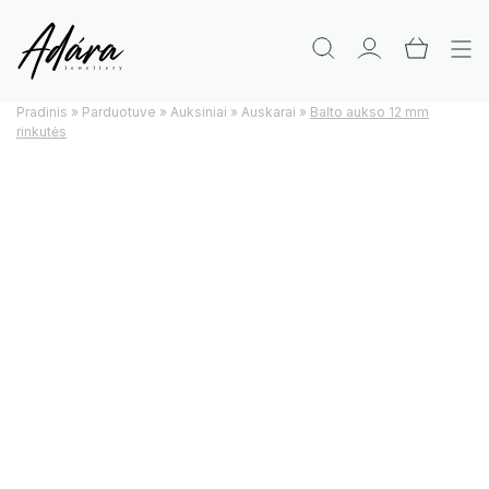
Pradinis
»
Parduotuve
»
Auksiniai
»
Auskarai
»
Balto aukso 12 mm
rinkutės