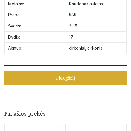
Metalas:
Raudonas auksas
Praba:
585
Svoris:
2.45
Dydis:
17
Akmuo:
cirkoniai
,
cirkonis
Į krepšelį
Panašios prekės