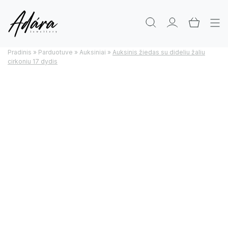
Pradinis
»
Parduotuve
»
Auksiniai
»
Auksinis žiedas su dideliu žaliu
cirkoniu 17 dydis