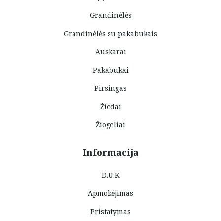
Grandinėlės
Grandinėlės su pakabukais
Auskarai
Pakabukai
Pirsingas
Žiedai
Žiogeliai
Informacija
D.U.K
Apmokėjimas
Pristatymas