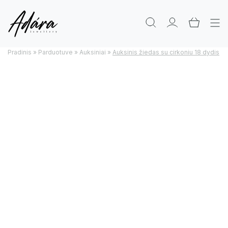
Pradinis
»
Parduotuve
»
Auksiniai
»
Auksinis žiedas su cirkoniu 18 dydis