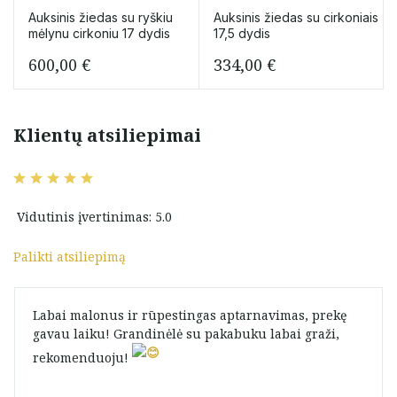
Auksinis žiedas su ryškiu
Auksinis žiedas su cirkoniais
mėlynu cirkoniu 17 dydis
17,5 dydis
600,00
€
334,00
€
Klientų atsiliepimai
Vidutinis įvertinimas: 5.0
Palikti atsiliepimą
Labai malonus ir rūpestingas aptarnavimas, prekę
gavau laiku! Grandinėlė su pakabuku labai graži,
rekomenduoju! ️