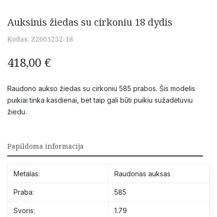
Auksinis žiedas su cirkoniu 18 dydis
Kodas:
Z2605252-18
418,00
€
Raudono aukso žiedas su cirkoniu 585 prabos. Šis modelis
puikiai tinka kasdienai, bet taip gali būti puikiu sužadėtuviu
žiedu.
Papildoma informacija
Metalas:
Raudonas auksas
Praba:
585
Svoris:
1.79