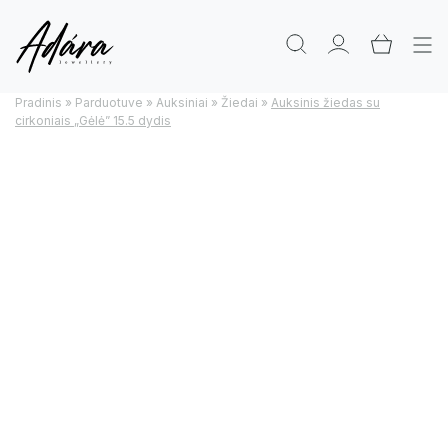
Pradinis
»
Parduotuve
»
Auksiniai
»
Žiedai
»
Auksinis žiedas su
cirkoniais „Gėlė” 15.5 dydis