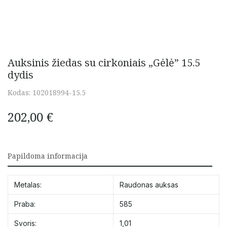
Auksinis žiedas su cirkoniais „Gėlė” 15.5
dydis
Kodas:
102018994-15.5
202,00
€
Papildoma informacija
Metalas:
Raudonas auksas
Praba:
585
Svoris:
1,01