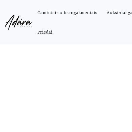
Gaminiai su brangakmeniais
Auksiniai g
Pradinis
»
Parduotuve
»
Auksiniai
»
Žiedai
»
Auksinis žiedas su cirkoniais 
Priedai