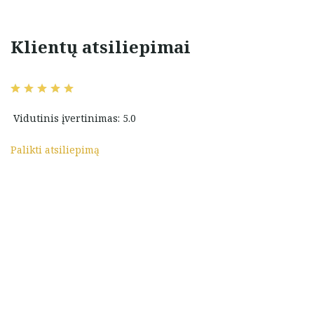
Klientų atsiliepimai
Ačiū labai už kokybiškus
! Ačiū jums!
auskariukus.
Antanas Mockus
Vidutinis įvertinimas: 5.0
Palikti atsiliepimą