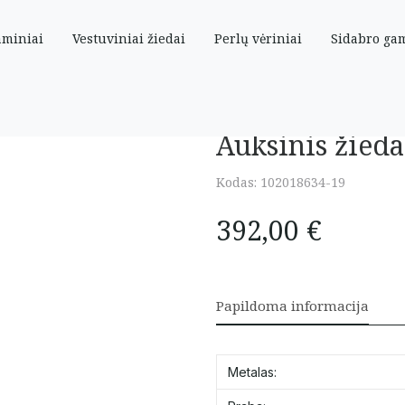
aminiai
Vestuviniai žiedai
Perlų vėriniai
Sidabro ga
19 dydis
Auksinis žieda
Kodas:
102018634-19
392,00
€
Papildoma informacija
Metalas: