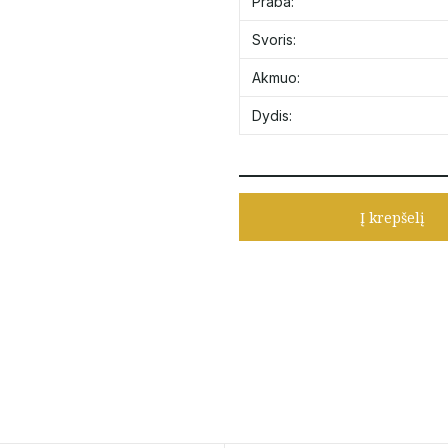
Praba:
Svoris:
Akmuo:
Dydis:
Į krepšelį