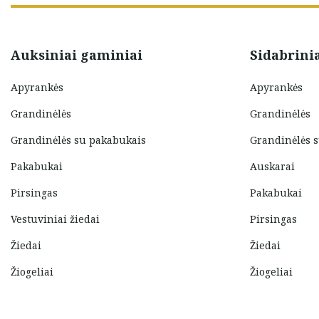
Auksiniai gaminiai
Sidabrini
Apyrankės
Apyrankės
Grandinėlės
Grandinėlės
Grandinėlės su pakabukais
Grandinėlės 
Pakabukai
Auskarai
Pirsingas
Pakabukai
Vestuviniai žiedai
Pirsingas
Žiedai
Žiedai
Žiogeliai
Žiogeliai