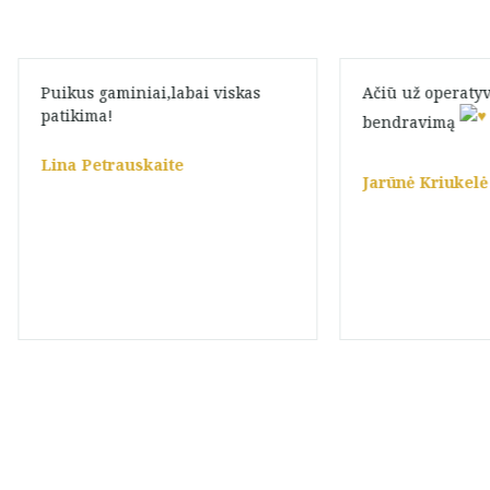
Puikus gaminiai,labai viskas
Ačiū už operaty
patikima!
bendravimą
Lina Petrauskaite
Jarūnė Kriukelė