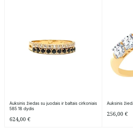
Auksinis žiedas su juodais ir baltais cirkoniais
Auksinis žied
585 18 dydis
256,00
€
624,00
€