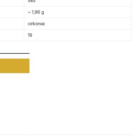
585
~ 1,96 g
cirkoniai
19