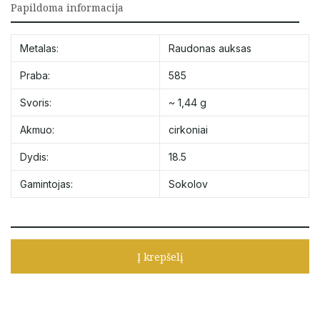
Papildoma informacija
Metalas:
Raudonas auksas
Praba:
585
Svoris:
~ 1,44 g
Akmuo:
cirkoniai
Dydis:
18.5
Gamintojas:
Sokolov
Į krepšelį