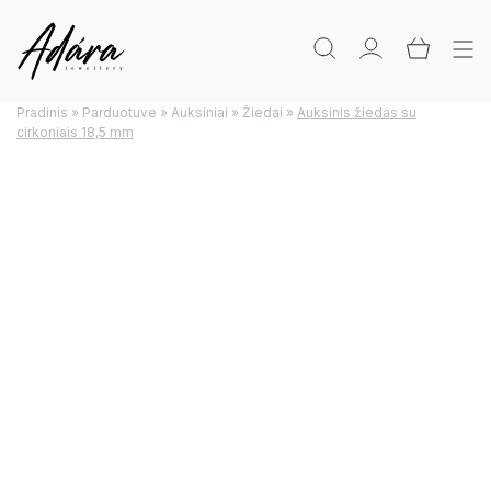
Pradinis
»
Parduotuve
»
Auksiniai
»
Žiedai
»
Auksinis žiedas su
cirkoniais 18,5 mm