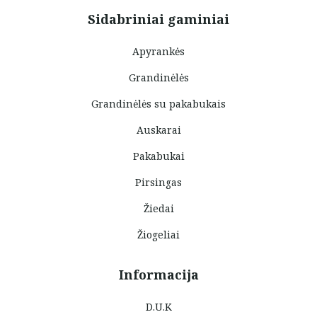
Sidabriniai gaminiai
Apyrankės
Grandinėlės
Grandinėlės su pakabukais
Auskarai
Pakabukai
Pirsingas
Žiedai
Žiogeliai
Informacija
D.U.K